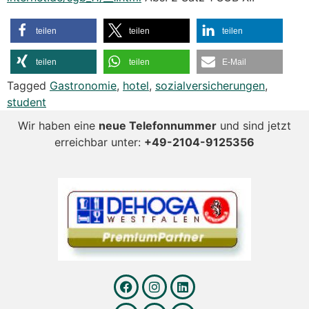
teilen
teilen
teilen
teilen
teilen
E-Mail
Tagged
Gastronomie
,
hotel
,
sozialversicherungen
,
student
Wir haben eine
neue Telefonnummer
und sind jetzt
erreichbar unter:
+49-2104-9125356