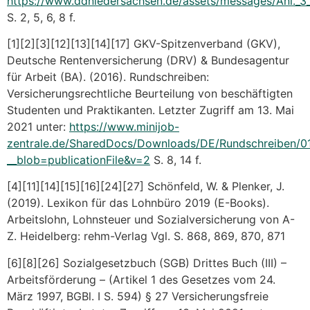
https://www.ddniedersachsen.de/assets/messages/Anl._3_
S. 2, 5, 6, 8 f.
[1][2]
[3][12][13][14][17] GKV-Spitzenverband (GKV),
Deutsche Rentenversicherung (DRV) & Bundesagentur
für Arbeit (BA). (2016). Rundschreiben:
Versicherungsrechtliche Beurteilung von beschäftigten
Studenten und Praktikanten. Letzter Zugriff am 13. Mai
2021 unter:
https://www.minijob-
zentrale.de/SharedDocs/Downloads/DE/Rundschreiben/01
__blob=publicationFile&v=2
S. 8, 14 f.
[4][11][14]
[15][16][24][27] Schönfeld, W. & Plenker, J.
(2019). Lexikon für das Lohnbüro 2019 (E-Books).
Arbeitslohn, Lohnsteuer und Sozialversicherung von A-
Z. Heidelberg: rehm-Verlag Vgl. S. 868, 869, 870, 871
[6][8][26] Sozialgesetzbuch (SGB) Drittes Buch (III) –
Arbeitsförderung – (Artikel 1 des Gesetzes vom 24.
März 1997, BGBl. I S. 594) § 27 Versicherungsfreie