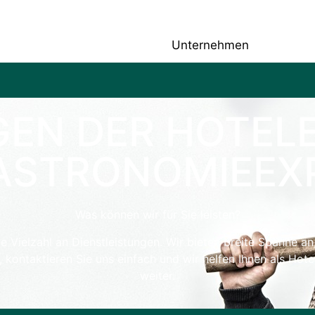
Unternehmen
Leis
GEN DER HOTEL
ASTRONOMIEEX
Was können wir für Sie leisten?
e Vielzahl an Dienstleistungen. Wir bieten breite Spanne an
en, kontaktieren Sie uns einfach und wir helfen Ihnen als H
weiter.