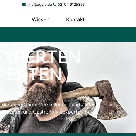
info@agere.de
02104 9125356
tungen
Wissen
Kontakt
EXPERTEN
PERTEN
, die genau Ihren Vorstellungen und Zielen
otelexperten und Gastronomieexperten gerne