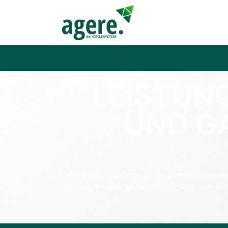
LEISTUN
UND G
Die Expertise unserer Berater umfasst ein
entspricht. Sollten Sie nicht fündig werd