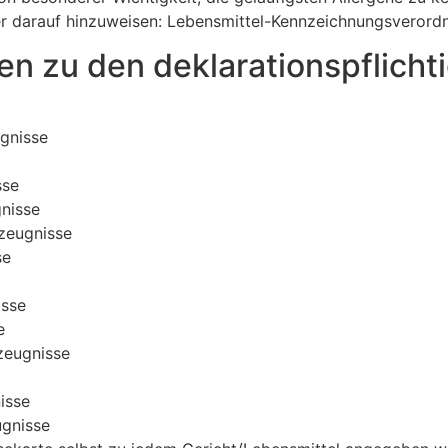
er darauf hinzuweisen: Lebensmittel-Kennzeichnungsverord
en zu den deklarationspflicht
gnisse
sse
nisse
zeugnisse
se
isse
e
zeugnisse
isse
ugnisse